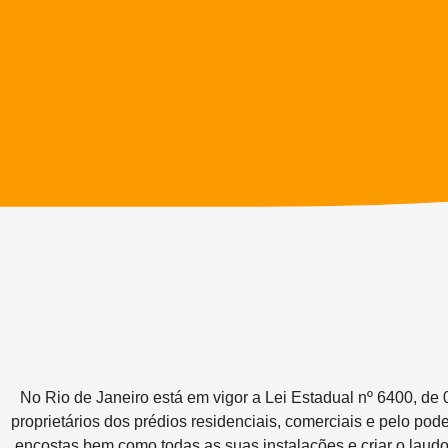
No Rio de Janeiro está em vigor a Lei Estadual nº 6400, de 
proprietários dos prédios residenciais, comerciais e pelo pod
encostas bem como todas as suas instalações e criar o laudo 