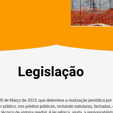
Legislação
05 de Março de 2013, que determina a realização periódica por a
er público, nos prédios públicos, incluindo estruturas, fachad
técnico de vistoria predial. A lei reforça, ainda, a responsabi