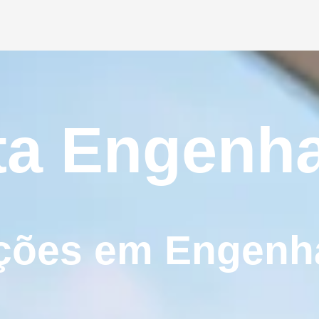
ta Engenha
ções em Engenh