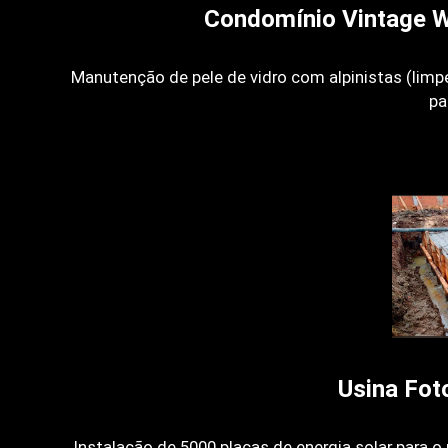
Condomínio Vintage W
Manutenção de pele de vidro com alpinistas (limp
pa
Usina Fot
Instalação de 5000 placas de energia solar para 