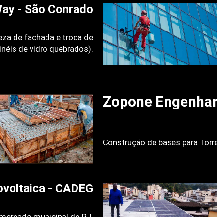
ay - São Conrado
eza de fachada e troca de
inéis de vidro quebrados).
Zopone Engenhari
Construção de bases para Torr
ovoltaica - CADEG
o mercado municipal do RJ,