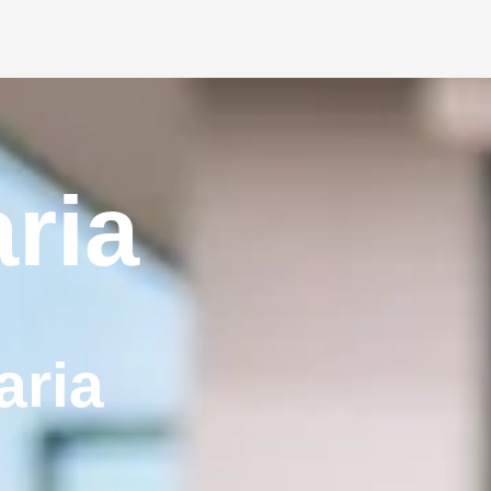
ria
aria