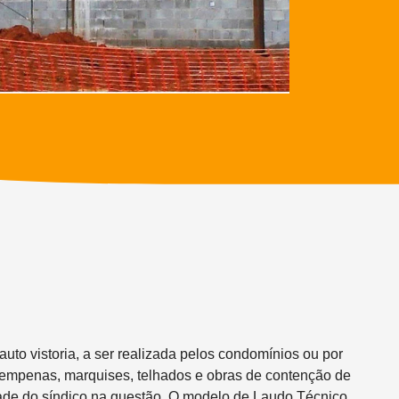
uto vistoria, a ser realizada pelos condomínios ou por
as, empenas, marquises, telhados e obras de contenção de
lidade do síndico na questão. O modelo de Laudo Técnico