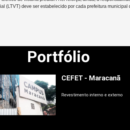
ial (LTVT) deve ser estabelecido por cada prefeitura municipal 
Portfólio
CEFET - Maracanã
Revestimento interno e externo